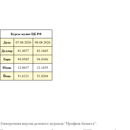
Курсы валют ЦБ РФ
Дата
07.08.2026
08.08.2026
Доллар
81.4077
82.1665
Евро
94.0585
94.8366
Юань
12.0637
12.1655
Йена
51.6121
51.8204
Электронная версия делового журнала “Профиль бизнеса”.