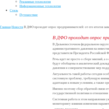
Рекламные технологии
Информационные технологии
Стиль
Путешествие
Главная
Новости
В ДФО проходит опрос предпринимателей: от его итогов зав
В ДФО проходит опрос пре
В Дальневосточном федеральном округе
административного давления на инвест
представителя Президента Российской 
Речь идет не просто о сборе мнений, а 
будут обобщены в аналитический доклад
давления и совершенствование мер под
Актуальность такой работы сегодня осо
системную проблему, требующую внимат
адаптации к новым условиям, а также ор
Именно поэтому сбор обратной связи от
государственной политики в отношении 
Системная работа в этом направлении у
мониторингу влияния изменения парам