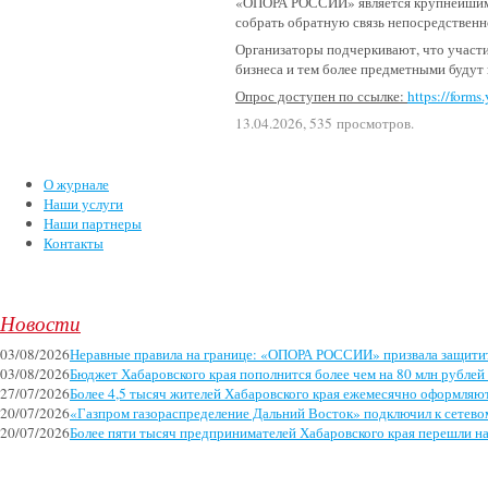
«ОПОРА РОССИИ» является крупнейшим д
собрать обратную связь непосредственн
Организаторы подчеркивают, что участие
бизнеса и тем более предметными будут
Опрос доступен по ссылке:
https://form
13.04.2026, 535 просмотров.
О журнале
Наши услуги
Наши партнеры
Контакты
Новости
03/08/2026
Неравные правила на границе: «ОПОРА РОССИИ» призвала защитит
03/08/2026
Бюджет Хабаровского края пополнится более чем на 80 млн рублей 
27/07/2026
Более 4,5 тысяч жителей Хабаровского края ежемесячно оформляют
20/07/2026
«Газпром газораспределение Дальний Восток» подключил к сетево
20/07/2026
Более пяти тысяч предпринимателей Хабаровского края перешли н