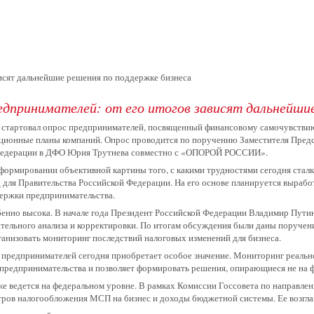
исят дальнейшие решения по поддержке бизнеса
дпринимателей: от его итогов зависят дальнейшие
 стартовал опрос предпринимателей, посвященный финансовому самочувстви
иционные планы компаний. Опрос проводится по поручению Заместителя Пред
Федерации в ДФО
Юрия Трутнева
совместно с
«ОПОРОЙ РОССИИ»
.
о формировании объективной картины того, с какими трудностями сегодня ста
 для Правительства Российской Федерации. На его основе планируется выраб
держки предпринимательства.
бенно высока. В начале года Президент Российской Федерации Владимир Путин 
ельного анализа и корректировки. По итогам обсуждения были даны поручен
ганизовать мониторинг последствий налоговых изменений для бизнеса.
 предпринимателей сегодня приобретает особое значение. Мониторинг реальн
предпринимательства и позволяет формировать решения, опирающиеся не на ф
же ведется на федеральном уровне. В рамках Комиссии Госсовета по направле
етров налогообложения МСП на бизнес и доходы бюджетной системы. Ее во