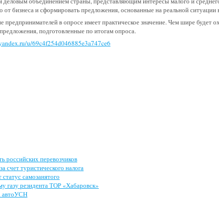
еловым объединением страны, представляющим интересы малого и среднего 
о от бизнеса и сформировать предложения, основанные на реальной ситуации в
 предпринимателей в опросе имеет практическое значение. Чем шире будет ох
 предложения, подготовленные по итогам опроса.
s.yandex.ru/u/69c4f254d046885e3a747ce6
ь российских перевозчиков
за счет туристического налога
 статус самозанятого
му газу резидента ТОР «Хабаровск»
а автоУСН