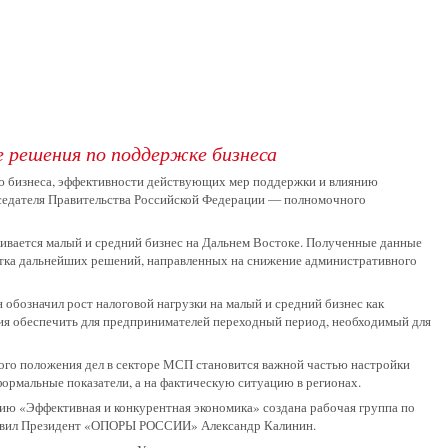
 решения по поддержке бизнеса
ю бизнеса, эффективности действующих мер поддержки и влиянию
седателя Правительства Российской Федерации — полномочного
лкивается малый и средний бизнес на Дальнем Востоке. Полученные данные
отка дальнейших решений, направленных на снижение административного
обозначил рост налоговой нагрузки на малый и средний бизнес как
ия обеспечить для предпринимателей переходный период, необходимый для
ого положения дел в секторе МСП становится важной частью настройки
ормальные показатели, а на фактическую ситуацию в регионах.
нию «Эффективная и конкурентная экономика» создана рабочая группа по
зглавил Президент «ОПОРЫ РОССИИ»
Александр Калинин
.