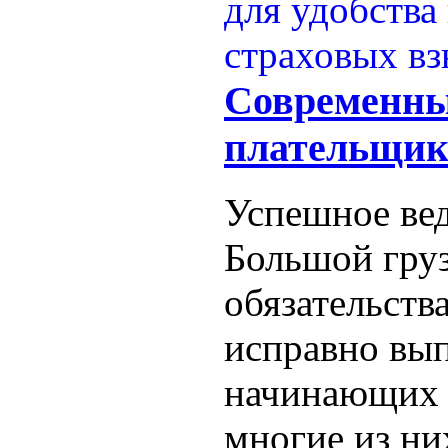
Современные
плательщик
Успешное вед
Большой груз
обязательств
исправно вып
начинающих 
многие из ни