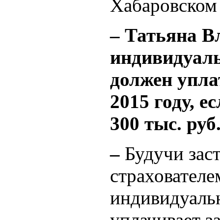
Хабаровском
– Татьяна В
индивидуал
должен упла
2015 году, е
300 тыс. руб
–
Будучи зас
страхователе
индивидуаль
уплачивает з