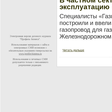
В частном сек
эксплуатацию 
Специалисты «Газ
построили и ввел
газопровод для га
Железнодорожном 
Электронная версия делового журнала
“Профиль бизнеса”.
Использование материалов с сайта в
электронных СМИ возможно с
Читать дальше
обязательным указанием гиперссылки на
www.profile-biznesa.ru
Использование в печатных СМИ
допускается только с письменного
разрешения редакции.