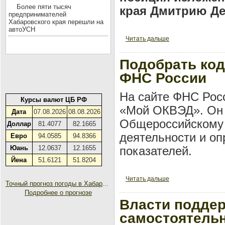
Более пяти тысяч
края Дмитрию Д
предпринимателей
Хабаровского края перешли на
автоУСН
Читать дальше
Подобрать ко
ФНС России
На сайте ФНС Рос
Курсы валют ЦБ РФ
«Мой ОКВЭД». Он 
Дата
07.08.2026
08.08.2026
Общероссийскому 
Доллар
81.4077
82.1665
деятельности и оп
Евро
94.0585
94.8366
Юань
12.0637
12.1655
показателей.
Йена
51.6121
51.8204
Читать дальше
Точный прогноз погоды в Хабаровске на 30 дней
Подробнее о прогнозе
Власти поддер
самостоятельн