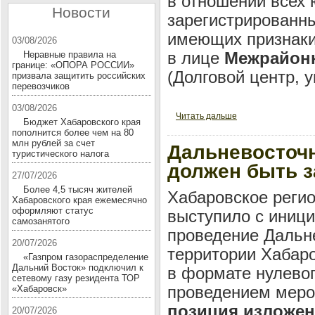
в отношении всех 
Новости
зарегистрированн
имеющих признаки
03/08/2026
в лице
Межрайонн
Неравные правила на
границе: «ОПОРА РОССИИ»
(Долговой центр, 
призвала защитить российских
перевозчиков
03/08/2026
Читать дальше
Бюджет Хабаровского края
пополнится более чем на 80
млн рублей за счет
Дальневосточ
туристического налога
должен быть з
27/07/2026
Более 4,5 тысяч жителей
Хабаровское рег
Хабаровского края ежемесячно
оформляют статус
выступило с иници
самозанятого
проведение Дальн
20/07/2026
территории Хабаро
«Газпром газораспределение
Дальний Восток» подключил к
в формате нулевог
сетевому газу резидента ТОР
проведением мероп
«Хабаровск»
позиция изложен
20/07/2026