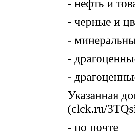
- нефть и то
- черные и ц
- минеральн
- драгоценны
- драгоценны
Указанная до
(clck.ru/3TQ
- по почте