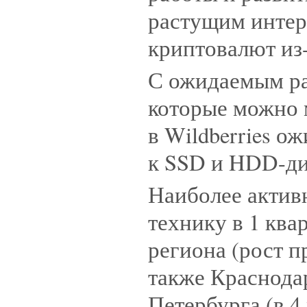
растущим интер
криптовалют из-
С ожидаемым ра
которые можно 
в Wildberries о
к SSD и HDD-ди
Наиболее актив
технику в 1 ква
региона (рост пр
также Краснодар
Петербурга (в 4 