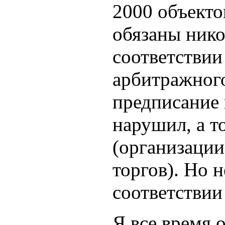
2000 объекто
обязаны нико
соответстви
арбитражног
предписание 
нарушил, а т
(организации
торгов). Но 
соответстви
Я все время 