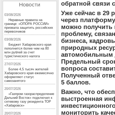
обратной связи с
Новости
Уже сейчас в 29 
03/08/2026
через платформу
Неравные правила на
границе: «ОПОРА РОССИИ»
можно получить 
призвала защитить российских
перевозчиков
проблему, связа
бизнеса, кадров
03/08/2026
Бюджет Хабаровского края
природных ресур
пополнится более чем на 80
млн рублей за счет
автомобильным д
туристического налога
Предельный срок
27/07/2026
вопроса составит
Более 4,5 тысяч жителей
Хабаровского края ежемесячно
Полученный отве
оформляют статус
самозанятого
5 баллов.
20/07/2026
Важно, что обес
«Газпром газораспределение
выстроенная инф
Дальний Восток» подключил к
сетевому газу резидента ТОР
инвестиционного 
«Хабаровск»
мониторить каче
20/07/2026