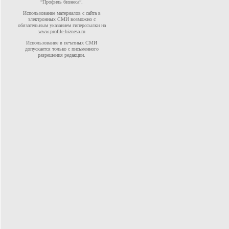
“Профиль бизнеса”.
Использование материалов с сайта в
электронных СМИ возможно с
обязательным указанием гиперссылки на
www.profile-biznesa.ru
Использование в печатных СМИ
допускается только с письменного
разрешения редакции.