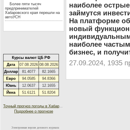
наиболее острые
Более пяти тысяч
предпринимателей
займутся инвест
Хабаровского края перешли на
автоУСН
На платформе об
новый функцион
индивидуальным
наиболее частым
бизнес, и получи
Курсы валют ЦБ РФ
27.09.2024, 1935 
Дата
07.08.2026
08.08.2026
Доллар
81.4077
82.1665
Евро
94.0585
94.8366
Юань
12.0637
12.1655
Йена
51.6121
51.8204
Точный прогноз погоды в Хабаровске на 30 дней
Подробнее о прогнозе
Электронная версия делового журнала