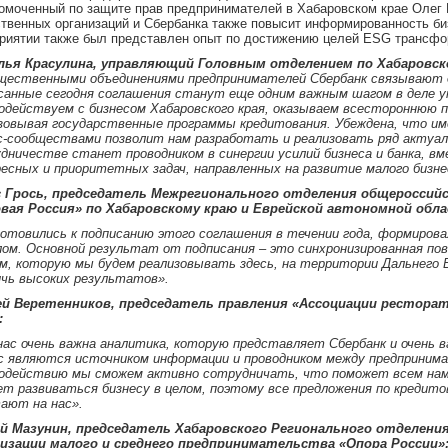
омоченный по защите прав предпринимателей в Хабаровском крае Олег 
твенных организаций и Сбербанка также повысит информированность биз
риятии также был представлен опыт по достижению целей ESG трансфо
лья Красулина, управляющий Головным отделением по Хабаровск
щественными объединениями предпринимателей Сбербанк связывают 
санные сегодня соглашения станут еще одним важным шагом в деле 
одействуем с бизнесом Хабаровского края, оказываем всестороннюю п
зовывая государственные программы кредитования.
Убеждена, что им
с-сообществами позволит нам разработать и реализовать ряд актуал
дничестве станет проводником в синергии усилий бизнеса и банка, 
есных и приоритетных задач, направленных на развитие малого бизнес
с Грось, председатель Межрегионального отделения общероссий
вая Россия» по Хабаровскому краю и Еврейской автономной обл
отовились к подписанию этого соглашения в течении года, формирова
ом. Основной результат от подписания – это синхронизированная по
м, которую мы будем реализовывать здесь, на территории Дальнего 
чь высоких результатов».
ей Веретенников,
председатель правления «Ассоциации ресторат
:
нас очень важна аналитика, которую представляет Сбербанк и очень 
с являются источником информации и проводником между предпринима
одействию мы сможем активно сотрудничать, что поможет всем нам 
т развиваться бизнесу в целом, поэтому все предложения по кредито
ают на нас».
ей Мазунин, председатель Хабаровского Регионального отделен
изации малого и среднего предпринимательства «Опора России»