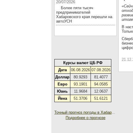
20/07/2026
«Сейч
Более пяти тысяч
отход
предпринимателей
разви
Хабаровского края перешли на
итоге
автоУСН
В нас
Тольк
Сберб
бизне
цифро
21.12
Курсы валют ЦБ РФ
Дата
06.08.2026
07.08.2026
Доллар
80.9293
81.4077
Евро
93.1901
94.0585
Юань
11.9684
12.0637
Йена
51.3706
51.6121
Точный прогноз погоды в Хабаровске на 30 дней
Подробнее о прогнозе