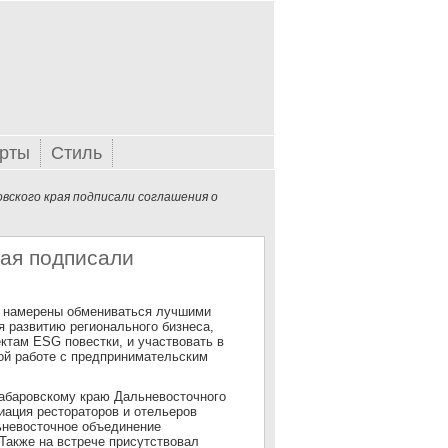
рты
Стиль
вского края подписали соглашения о
рая подписали
ы намерены обмениваться лучшими
я развитию регионального бизнеса,
ктам ESG повестки, и участвовать в
ой работе с предпринимательским
абаровскому краю Дальневосточного
ация рестораторов и отельеров
ьневосточное объединение
Также на встрече присутствовал