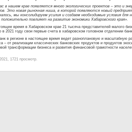
ас в нашем крае появляется много экологических проектов – это и эне
ов. Это новая рыночная ниша, в которой появляются новый предприят
валось, мы консолидируем усилия и создаем необходимые условия для н
 положительно повлияет на развитие экономики Хабаровского края».
тоящее время в Хабаровском крае 21 тысяча представителей малого биз
о в 2021 году свои первые счета в хабаровском головном отделении банк
анк в регионе в настоящее время ведет разноплановую и масштабную ра
са – от реализации классических банковских продуктов и продуктов эко
вой трансформации бизнеса и развития финансовой грамотности населе
.2021, 1721 просмотр.