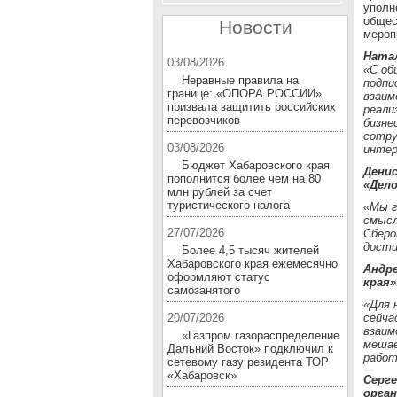
уполн
общес
Новости
мероп
Ната
03/08/2026
«С об
Неравные правила на
подпи
границе: «ОПОРА РОССИИ»
взаим
призвала защитить российских
реали
перевозчиков
бизне
сотру
03/08/2026
интер
Бюджет Хабаровского края
Дени
пополнится более чем на 80
«Дело
млн рублей за счет
туристического налога
«Мы г
смысл
27/07/2026
Сберо
дости
Более 4,5 тысяч жителей
Хабаровского края ежемесячно
Андр
оформляют статус
края»
самозанятого
«Для 
20/07/2026
сейча
взаим
«Газпром газораспределение
мешае
Дальний Восток» подключил к
работ
сетевому газу резидента ТОР
«Хабаровск»
Серг
орган