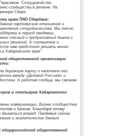
Герасимов. Сотрудничество
нес-сообщества в регионе. На
рмации Сбера.
ому краю ПАО Сбербанк:
давние партнерские отношения и
укрепления сотрудничества. Мы тесно
оддержку в период пандемии,
енно тесный и продуктивный диалог с
ьных решений. А соглашение о
вместе нам предстоит решать много
а Хабаровского края".
ской общественной организации
асти:
ли дорожную карту и наполняли его
вестка между «Деловой Россией» и
Востока. А работая сообща, мы сможем
оров и отельеров Хабаровского
важны коммуникации. Бизнес-сообщества
телем и банком. Благодаря этому
двигаться вперед. Пандемия сейчас
ванию и аналитические данные
ия общероссийской общественной
: