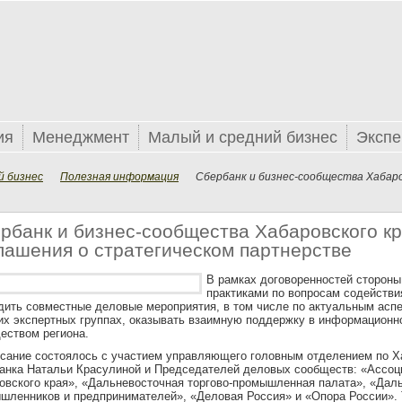
ия
Менеджмент
Малый и средний бизнес
Экспе
й бизнес
Полезная информация
Сбербанк и бизнес-сообщества Хабаро
рбанк и бизнес-сообщества Хабаровского к
лашения о стратегическом партнерстве
В рамках договоренностей сторон
практиками по вопросам содействи
дить совместные деловые мероприятия, в том числе по актуальным аспе
их экспертных группах, оказывать взаимную поддержку в информационн
еством региона.
сание состоялось с участием управляющего головным отделением по Х
анка Натальи Красулиной и Председателей деловых сообществ: «Ассоци
овского края», «Дальневосточная торгово-промышленная палата», «Дал
шленников и предпринимателей», «Деловая Россия» и «Опора России». 