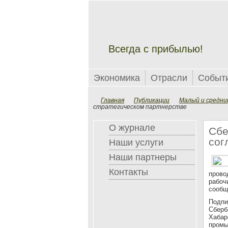
Всегда с прибылью!
Экономика
Отрасли
Событ
Главная
Публикации
Малый и средни
стратегическом партнерстве
О журнале
Сбе
сог
Наши услуги
Наши партнеры
Контакты
прово
рабоч
сообщ
Подпи
Сберб
Хабар
промы