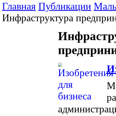
Главная
Публикации
Малы
Инфраструктура предприн
Инфрастр
предприн
И
Мы
р
администрац