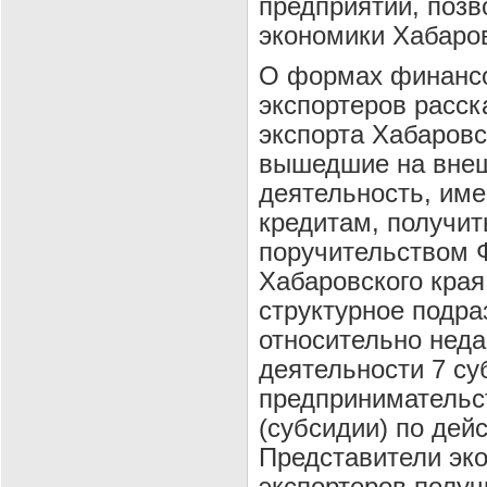
предприятий, поз
экономики Хабаров
О формах финансо
экспортеров расск
экспорта Хабаровс
вышедшие на внеш
деятельность, име
кредитам, получи
поручительством 
Хабаровского края
структурное подр
относительно недав
деятельности 7 су
предпринимательс
(субсидии) по де
Представители эко
экспортеров полу