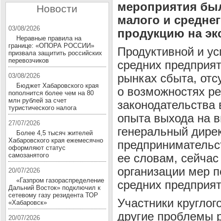
мероприятия был
Новости
малого и средне
03/08/2026
продукцию на эк
Неравные правила на
границе: «ОПОРА РОССИИ»
Продуктивной и ус
призвала защитить российских
перевозчиков
средних предприя
рынках сбыта, отс
03/08/2026
Бюджет Хабаровского края
о возможностях ре
пополнится более чем на 80
млн рублей за счет
законодательства 
туристического налога
опыта выхода на 
27/07/2026
генеральный дире
Более 4,5 тысяч жителей
Хабаровского края ежемесячно
предпринимательс
оформляют статус
самозанятого
ее словам, сейчас
организации мер 
20/07/2026
«Газпром газораспределение
средних предприят
Дальний Восток» подключил к
сетевому газу резидента ТОР
Участники круглог
«Хабаровск»
другие проблемы 
20/07/2026