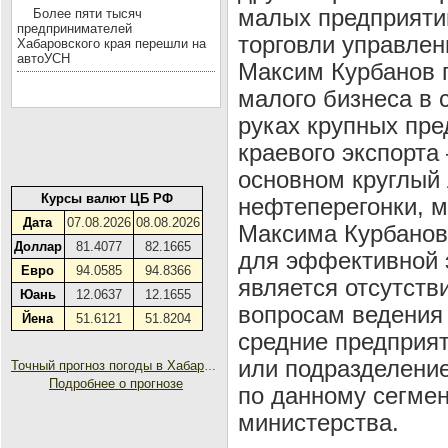
малых предприятий
Более пяти тысяч
предпринимателей
торговли управлен
Хабаровского края перешли на
автоУСН
Максим Курбанов г
малого бизнеса в 
руках крупных пре
краевого экспорта 
основном круглый 
Курсы валют ЦБ РФ
нефтеперегонки, 
Дата
07.08.2026
08.08.2026
Максима Курбанов
Доллар
81.4077
82.1665
для эффективной 
Евро
94.0585
94.8366
является отсутств
Юань
12.0637
12.1655
вопросам ведения
Йена
51.6121
51.8204
средние предприят
или подразделение
Точный прогноз погоды в Хабаровске на 30 дней
Подробнее о прогнозе
по данному сегмен
министерства.